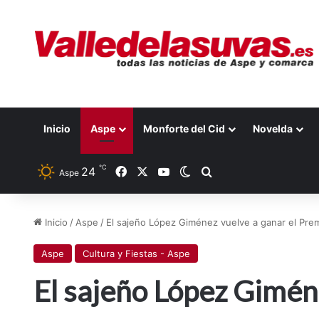
Inicio
Aspe
Monforte del Cid
Novelda
℃
24
Facebook
X
YouTube
Switch skin
Buscar por
Aspe
Inicio
/
Aspe
/
El sajeño López Giménez vuelve a ganar el Premi
Aspe
Cultura y Fiestas - Aspe
El sajeño López Giméne