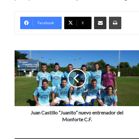
Compartir por Mail
Imprimir
Facebook
X
J
u
a
n
C
a
s
t
i
l
Juan Castillo “Juanito” nuevo entrenador del
l
Monforte C.F.
o
“
J