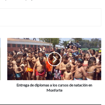
E
n
t
r
e
g
a
d
e
d
Entrega de diplomas a los cursos de natación en
i
Monforte
p
l
o