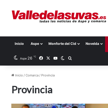
Inicio
Aspe
Monforte del Cid
Novelda
℃
26
Facebook
X
YouTube
Switch skin
Buscar por
Aspe
Inicio
/
Comarca
/
Provincia
Provincia