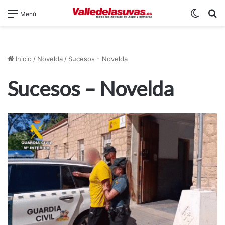
Switch
B
Menú
Inicio
/
Novelda
/
Sucesos - Novelda
Sucesos – Novelda