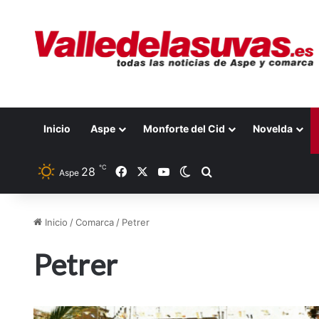
Inicio
Aspe
Monforte del Cid
Novelda
℃
28
Facebook
X
YouTube
Switch skin
Buscar por
Aspe
Inicio
/
Comarca
/
Petrer
Petrer