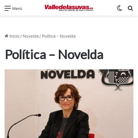
Switch
B
Menú
Inicio
/
Novelda
/
Política - Novelda
Política – Novelda