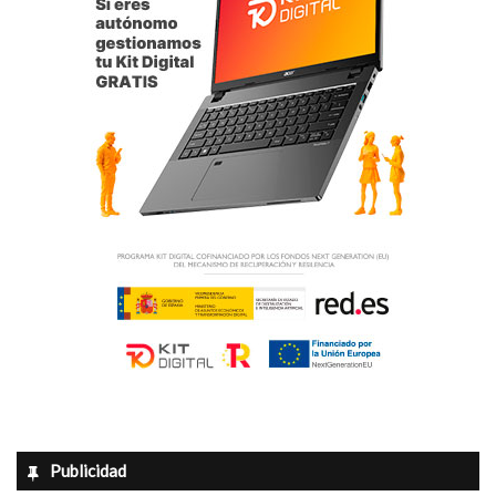
i
d
a
d
Publicidad