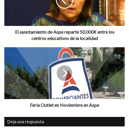
u
n
t
a
m
i
El ayuntamiento de Aspe reparte 50.000€ entre los
e
centros educativos de la localidad
n
t
F
o
e
d
r
e
i
A
a
s
O
p
u
e
t
r
l
e
e
Feria Outlet en Noviembre en Aspe
p
t
a
e
Deja una respuesta
r
n
t
N