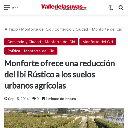
Switch
B
Menú
Inicio
/
Monforte del Cid
/
Comercio y Ciudad - Monforte del Cid
Comercio y Ciudad - Monforte del Cid
Monforte del Cid
Política - Monforte del Cid
Monforte ofrece una reducción
del Ibi Rústico a los suelos
urbanos agrícolas
Sep 15, 2014
0
1 minuto de lectura