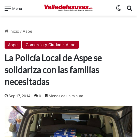
Switch
B
Menú
Inicio
/
Aspe
Aspe
Comercio y Ciudad - Aspe
La Policía Local de Aspe se
solidariza con las familias
necesitadas
Sep 17, 2014
0
Menos de un minuto