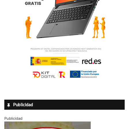
a
l
o
r
d
e
1
2
.
0
0
0
€
Publicidad
Publicidad