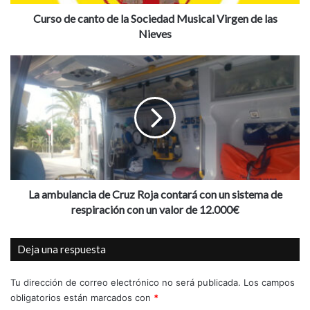
a
n
Curso de canto de la Sociedad Musical Virgen de las
t
Nieves
o
d
L
e
a
l
a
a
m
S
b
o
u
c
l
i
a
e
n
d
c
La ambulancia de Cruz Roja contará con un sistema de
a
i
respiración con un valor de 12.000€
d
a
M
d
Deja una respuesta
u
e
s
C
i
r
Tu dirección de correo electrónico no será publicada.
Los campos
c
u
obligatorios están marcados con
*
a
z