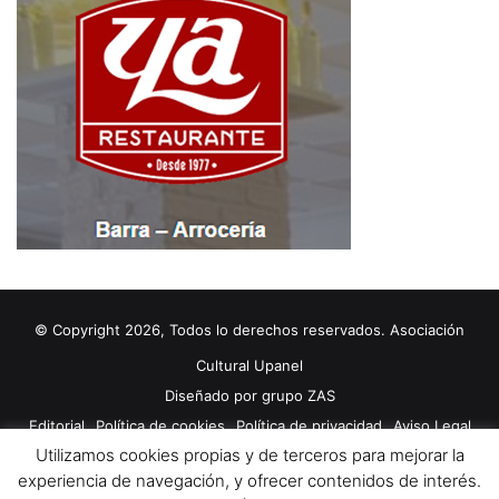
© Copyright 2026, Todos lo derechos reservados. Asociación
Cultural Upanel
Diseñado por
grupo ZAS
Editorial
Política de cookies
Política de privacidad
Aviso Legal
Utilizamos cookies propias y de terceros para mejorar la
Contacto
Publicidad 2024
experiencia de navegación, y ofrecer contenidos de interés.