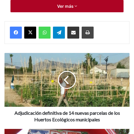
Ver más
WhatsApp
Telegram
Compartir por Mail
Imprimir
A
d
j
u
d
i
c
a
c
i
Adjudicación definitiva de 14 nuevas parcelas de los
ó
Huertos Ecológicos municipales
n
d
E