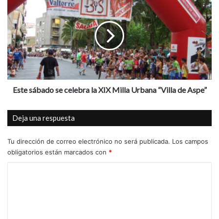
e
s
f
t
i
e
n
s
i
á
t
b
i
a
v
d
a
o
Este sábado se celebra la XIX Milla Urbana “Villa de Aspe”
d
s
e
e
Deja una respuesta
1
c
4
e
n
l
Tu dirección de correo electrónico no será publicada.
Los campos
u
e
obligatorios están marcados con
*
e
b
C
v
r
a
a
o
s
l
m
p
a
a
X
e