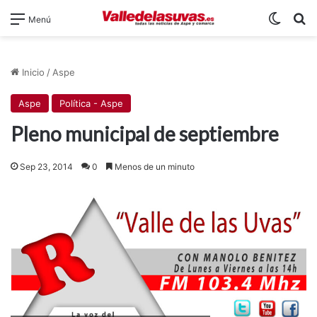
Switch
B
Menú
Inicio
/
Aspe
Aspe
Política - Aspe
Pleno municipal de septiembre
Sep 23, 2014
0
Menos de un minuto