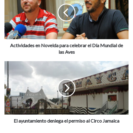
t
Museo Histórico de Aspe
Nuria Guilabert
i
v
i
d
a
d
e
Actividades en Novelda para celebrar el Día Mundial de
s
las Aves
e
n
E
N
l
o
a
v
y
e
u
l
n
d
t
a
a
p
m
a
i
El ayuntamiento deniega el permiso al Circo Jamaica
r
e
a
n