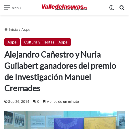
Switch
B
Menú
Inicio
/
Aspe
Aspe
Cultura y Fiestas - Aspe
Alejandro Cañestro y Nuria
Guilabert ganadores del premio
de Investigación Manuel
Cremades
Sep 26, 2014
0
Menos de un minuto