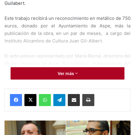
Guilabert.
Este trabajo recibirá un reconocimiento en metálico de 750
euros, donado por el Ayuntamiento de Aspe, más la
publicación de la obra, en un par de meses, a cargo del
Instituto Alicantino de Cultura Juan Gil-Albert.
El acto estuvo representado por María Berná, directora del
Museo Histórico de Aspe, Rosa Monzó, representante del
Instituto Alicantino de Cultura Juan Gil-Albert y Manuel
Ver más
Díez, concejal de cultura del Ayuntamiento de Aspe.
WhatsApp
Telegram
Compartir por Mail
Imprimir
Alejandro Cañestro
Instituto Alicantino de Cultura Juan Gil-Albert
A
Manuel Díez
María Berná García
c