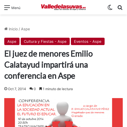
Switch
B
Menú
Inicio
/
Aspe
Aspe
Cultura y Fiestas - Aspe
Eventos - Aspe
El juez de menores Emilio
Calatayud impartirá una
conferencia en Aspe
Oct 7, 2014
0
1 minuto de lectura