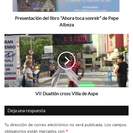
a
c
i
Presentación del libro “Ahora toca sonreir” de Pepe
ó
Albeza
n
d
V
e
I
l
I
l
D
i
u
b
a
r
t
o
l
“
ó
A
n
VII Duatlón cross Villa de Aspe
h
c
o
r
Deja una respuesta
r
o
a
s
t
s
Tu dirección de correo electrónico no será publicada.
Los campos
o
V
obligatorios están marcados con
*