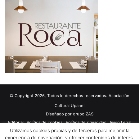
© Copyright 2026, Todos lo derechos reservados. Asociación
Cultural Upanel
Diseñado por
grupo ZAS
Editorial
Política de cookies
Política de privacidad
Aviso Legal
Utilizamos cookies propias y de terceros para mejorar la
Contacto
Publicidad 2024
experiencia de navegación, y ofrecer contenidos de interés.