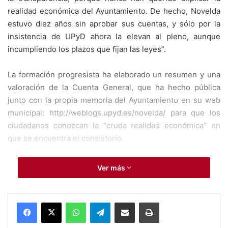
realidad económica del Ayuntamiento. De hecho, Novelda
estuvo diez años sin aprobar sus cuentas, y sólo por la
insistencia de UPyD ahora la elevan al pleno, aunque
incumpliendo los plazos que fijan las leyes”.
La formación progresista ha elaborado un resumen y una
valoración de la Cuenta General, que ha hecho pública
junto con la propia memoria del Ayuntamiento en su web
municipal: http://weblogs.upyd.es/novelda/ para que los
ciudadanos conozcan la “cruda realidad económica” en
que se encuentra el consistorio.
Esteve ha dado a conocer algunos de los datos que se
Ver más
muestran en la Cuenta General, destacando un
endeudamiento financiero elevado que durante el ejercicio
pasado siguió creciendo. Pasó de 29.776.752,21 euros a
WhatsApp
Telegram
Compartir por Mail
Imprimir
32.499.625,49 euros, 2,7 millones de euros más. En
consecuencia, el indicador de deuda financiera por