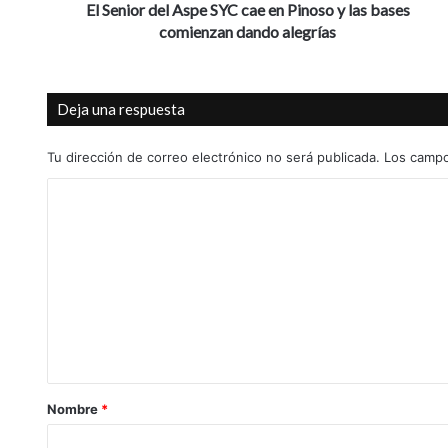
e
El Senior del Aspe SYC cae en Pinoso y las bases
l
comienzan dando alegrías
A
s
p
Deja una respuesta
e
S
Y
Tu dirección de correo electrónico no será publicada.
Los campo
C
C
c
a
o
e
m
e
n
e
P
n
i
t
n
o
a
s
r
o
Nombre
*
y
i