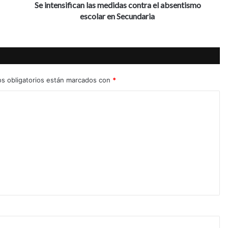
f
Se intensifican las medidas contra el absentismo
i
escolar en Secundaria
c
a
n
l
a
s
s obligatorios están marcados con
*
m
e
d
i
d
a
s
c
o
n
t
r
a