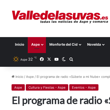
Inicio
Aspe
Monforte del Cid
Novelda
℃
32
Facebook
X
YouTube
Switch skin
Buscar por
Aspe
Inicio
/
Aspe
/
El programa de radio «Súbete a mi Nube» comp
Aspe
Cultura y Fiestas - Aspe
Eventos - Aspe
El programa de radio 