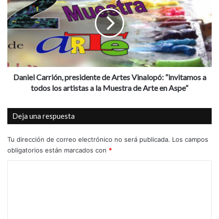
n
n
A
i
s
e
p
l
e
C
e
a
n
r
o
r
Daniel Carrión, presidente de Artes Vinalopó: “invitamos a
c
i
todos los artistas a la Muestra de Arte en Aspe”
t
ó
u
n
Deja una respuesta
b
,
r
p
e
r
Tu dirección de correo electrónico no será publicada.
Los campos
e
obligatorios están marcados con
*
s
C
i
d
o
e
m
n
t
e