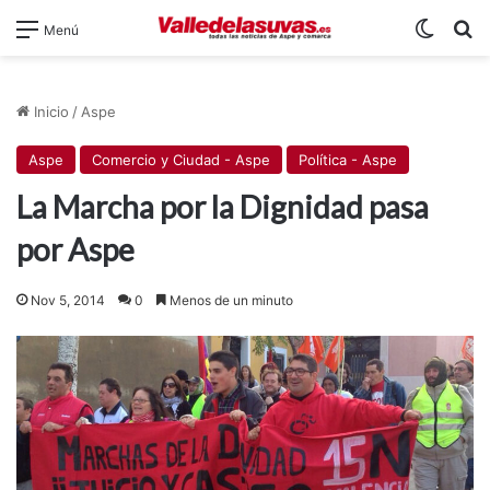
Switch
B
Menú
Inicio
/
Aspe
Aspe
Comercio y Ciudad - Aspe
Política - Aspe
La Marcha por la Dignidad pasa
por Aspe
Nov 5, 2014
0
Menos de un minuto