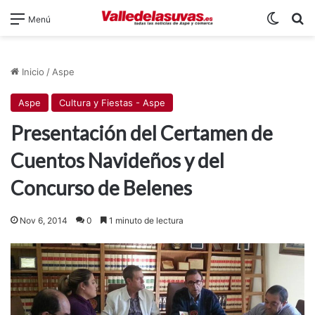
Switch
B
Menú
Inicio
/
Aspe
Aspe
Cultura y Fiestas - Aspe
Presentación del Certamen de
Cuentos Navideños y del
Concurso de Belenes
Nov 6, 2014
0
1 minuto de lectura