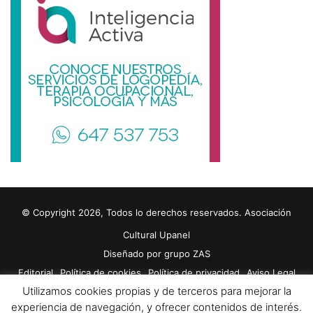
© Copyright 2026, Todos lo derechos reservados. Asociación
Cultural Upanel
Diseñado por
grupo ZAS
Editorial
Política de cookies
Política de privacidad
Aviso Legal
Utilizamos cookies propias y de terceros para mejorar la
Contacto
Publicidad 2024
experiencia de navegación, y ofrecer contenidos de interés.