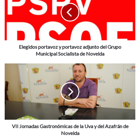
e
g
i
d
o
s
p
o
Elegidos portavoz y portavoz adjunto del Grupo
r
Municipal Socialista de Novelda
t
a
V
v
I
o
I
z
J
y
o
p
r
o
n
r
a
t
d
a
a
VII Jornadas Gastronómicas de la Uva y del Azafrán de
v
s
Novelda
o
G