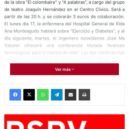
de la obra “El colombaire” y “4 palabras”, a cargo del grupo
de teatro Joaquín Hernández en el Centro Cívico. Será a
partir de las 20 h. y se cobrarán 3 euros de colaboración.
El lunes día 17, la enfermera del Hospital General de Elda
Ana Monteagudo hablará sobre “Ejercicio y Diabetes”, y al
día siguiente, martes, el ingeniero noveldense José Ma
Sabater ofrecerá una conferencia titulada “Avances
tecnológicos para la mejora de vida”. Las dos conferencias
tendrán lugar a las 20 h. en el Centro Cívico y Social.
Ver más
Alonso Carrasco
Ana Monteagudo
WhatsApp
Telegram
Compartir por Mail
Imprimir
diabetes
Joaquín Hernández
María Manuela Sellés
Novelda
E
l