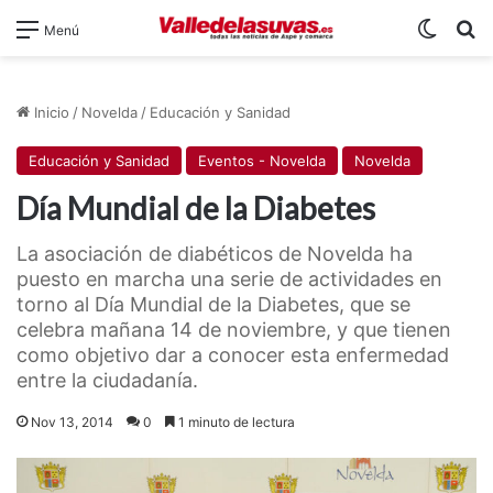
Switch
B
Menú
Inicio
/
Novelda
/
Educación y Sanidad
Educación y Sanidad
Eventos - Novelda
Novelda
Día Mundial de la Diabetes
La asociación de diabéticos de Novelda ha
puesto en marcha una serie de actividades en
torno al Día Mundial de la Diabetes, que se
celebra mañana 14 de noviembre, y que tienen
como objetivo dar a conocer esta enfermedad
entre la ciudadanía.
Nov 13, 2014
0
1 minuto de lectura