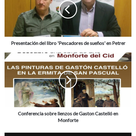
s
e
n
t
a
c
i
Presentación del libro 'Pescadores de sueños' en Petrer
ó
n
C
d
o
e
n
l
f
l
e
i
r
b
e
r
n
o
c
'
i
Conferencia sobre lienzos de Gaston Castelló en
P
a
Monforte
e
s
s
o