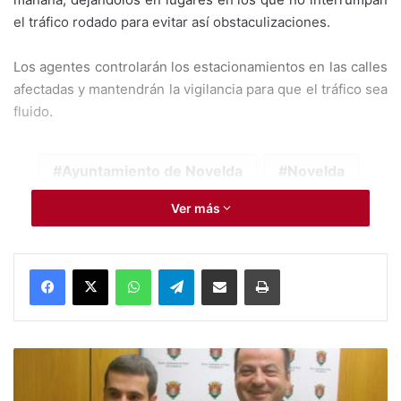
el tráfico rodado para evitar así obstaculizaciones.
Los agentes controlarán los estacionamientos en las calles
afectadas y mantendrán la vigilancia para que el tráfico sea
fluido.
Ayuntamiento de Novelda
Novelda
Policía Local
Ver más
tráfico
WhatsApp
Telegram
Compartir por Mail
Imprimir
P
r
e