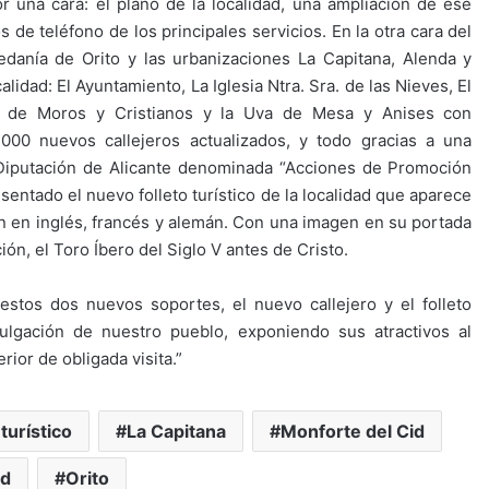
r una cara: el plano de la localidad, una ampliación de ese
de teléfono de los principales servicios. En la otra cara del
edanía de Orito y las urbanizaciones La Capitana, Alenda y
idad: El Ayuntamiento, La Iglesia Ntra. Sra. de las Nieves, El
s de Moros y Cristianos y la Uva de Mesa y Anises con
00 nuevos callejeros actualizados, y todo gracias a una
 Diputación de Alicante denominada “Acciones de Promoción
sentado el nuevo folleto turístico de la localidad que aparece
en en inglés, francés y alemán. Con una imagen en su portada
ión, el Toro Íbero del Siglo V antes de Cristo.
estos dos nuevos soportes, el nuevo callejero y el folleto
ulgación de nuestro pueblo, exponiendo sus atractivos al
rior de obligada visita.”
 turístico
La Capitana
Monforte del Cid
id
Orito