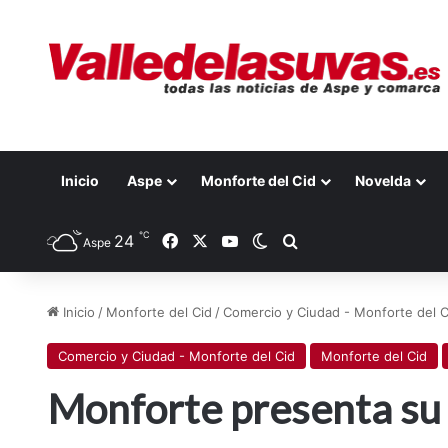
Inicio
Aspe
Monforte del Cid
Novelda
℃
24
Facebook
X
YouTube
Switch skin
Buscar por
Aspe
Inicio
/
Monforte del Cid
/
Comercio y Ciudad - Monforte del C
Comercio y Ciudad - Monforte del Cid
Monforte del Cid
Monforte presenta su n