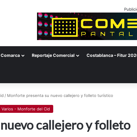
Public
Comarca
Reportaje Comercial
Costablanca – Fitur 202
id
/
Monforte presenta su nuevo callejero y folleto turístico
Varios - Monforte del Cid
uevo callejero y folleto