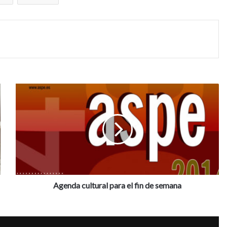
A
g
e
n
d
a
c
u
l
t
Agenda cultural para el fin de semana
u
r
a