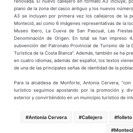
renovada. El nuevo callejero en formato A3 incluye, po
plano de la zona del casco antiguo y los nuevos números 
A3 se incluyen por primera vez los callejeros de la p
Montecid, así como 6 imágenes representativas de la local
Museo Ibero, La Cueva de San Pascual, Las Fiesta
Denominación de Origen. En total se han impreso 4.0
subvención del Patronato Provincial de Turismo de la
Turística de la Costa Blanca”. Además, también se ha pre
en cuatro idiomas, además del español, los textos vien
de una de las principales señas de identidad de la poblac
Para la alcaldesa de Monforte, Antonia Cervera, “con 
turístico seguimos apostando por la promoción y div
exterior y convirtiéndolo en un municipio turístico de inte
Antonia Cervera
Callejero
folleto
Montec