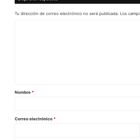
N
o
v
Tu dirección de correo electrónico no será publicada.
Los campo
e
C
l
d
o
a
m
e
n
t
a
r
Nombre
*
i
o
*
Correo electrónico
*