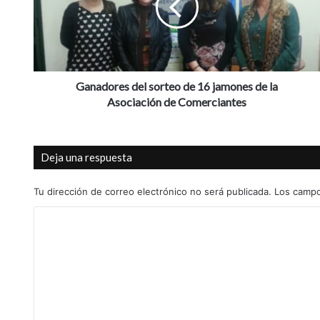
d
o
r
e
s
d
Ganadores del sorteo de 16 jamones de la
e
Asociación de Comerciantes
l
s
o
Deja una respuesta
r
t
e
Tu dirección de correo electrónico no será publicada.
Los campo
o
C
d
e
o
1
m
6
j
e
a
n
m