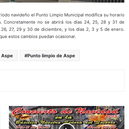
iodo navideño el Punto Limpio Municipal modifica su horario
a. Concretamente no se abrirá los días 24, 25, 28 y 31 de
s 26, 27, 29 y 30 de diciembre, y los días 2, 3 y 5 de enero.
s que estos cambios puedan ocasionar.
e Aspe
Punto limpio de Aspe
C
o
n
c