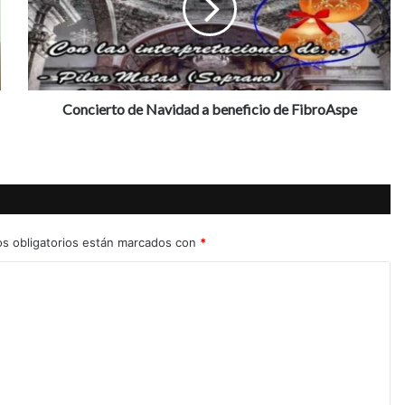
i
e
r
t
o
d
Concierto de Navidad a beneficio de FibroAspe
e
N
a
v
i
d
a
s obligatorios están marcados con
*
d
a
b
e
n
e
f
i