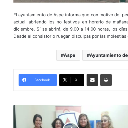
El ayuntamiento de Aspe informa que con motivo del per
actual, abriendo los no festivos en horario de mañan
diciembre. Sí se abrirá, de 9.00 a 14:00 horas, los día
Desde el consistorio ruegan disculpas por las molestia
Aspe
Ayuntamiento d
Compartir por Mail
Imprimir
Facebook
X
G
a
n
a