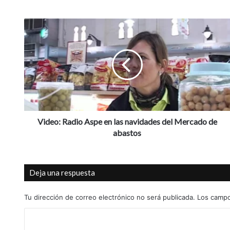
V
i
d
e
o
:
R
a
d
i
Video: Radio Aspe en las navidades del Mercado de
o
abastos
A
s
p
Deja una respuesta
e
e
n
Tu dirección de correo electrónico no será publicada.
Los campo
l
C
a
s