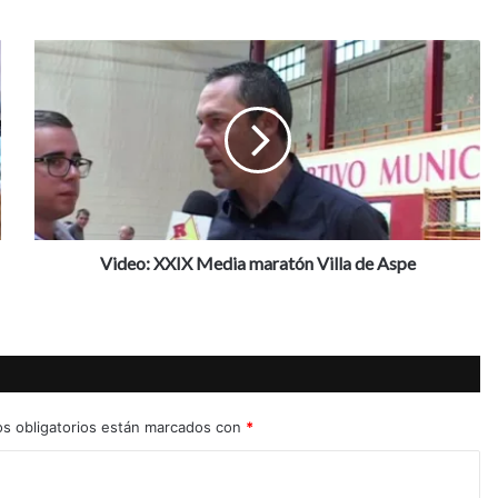
V
i
d
e
o
:
X
X
I
X
Video: XXIX Media maratón Villa de Aspe
M
e
d
i
a
m
a
s obligatorios están marcados con
*
r
a
t