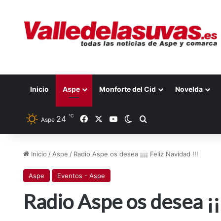
Inicio
Aspe
Monforte del Cid
Novelda
℃
24
Facebook
X
YouTube
Switch skin
Buscar por
Aspe
Inicio
/
Aspe
/
Radio Aspe os desea ¡¡¡¡ Feliz Navidad !!!
Aspe
Eventos - Aspe
Radio Aspe os desea ¡¡¡