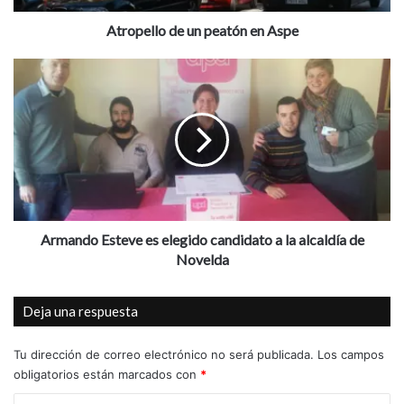
o
d
Atropello de un peatón en Aspe
e
u
A
n
r
p
m
e
a
a
n
t
d
ó
o
n
E
e
s
n
t
Armando Esteve es elegido candidato a la alcaldía de
A
e
Novelda
s
v
p
e
Deja una respuesta
e
e
s
e
Tu dirección de correo electrónico no será publicada.
Los campos
l
obligatorios están marcados con
*
e