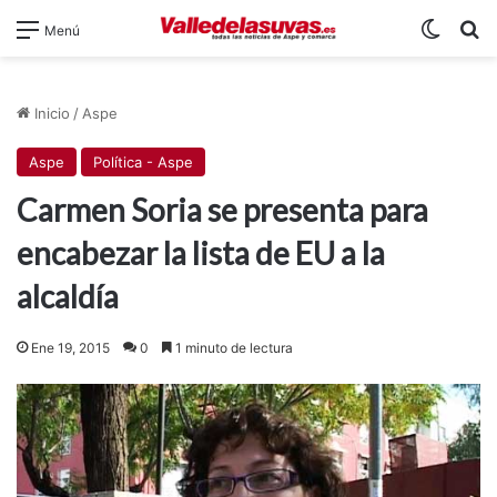
Switch
B
Menú
Inicio
/
Aspe
Aspe
Política - Aspe
Carmen Soria se presenta para
encabezar la lista de EU a la
alcaldía
Ene 19, 2015
0
1 minuto de lectura