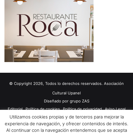
© Copyright 2026, Todos lo derechos reservados. Asociación
Cultural Upanel
Diseñado por
grupo ZAS
Editorial
Política de cookies
Política de privacidad
Aviso Legal
Utilizamos cookies propias y de terceros para mejorar la
Contacto
Publicidad 2024
experiencia de navegación, y ofrecer contenidos de interés.
Al continuar con la navegación entendemos que se acepta