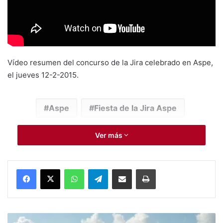
Vídeo resumen del concurso de la Jira celebrado en Aspe,
el jueves 12-2-2015.
Aspe
Fiesta de la Jira Aspe
Ver más
WhatsApp
Telegram
Compartir por Mail
Imprimir
A