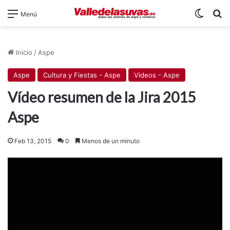
Switch
B
Menú
Inicio
/
Aspe
Aspe
Cultura y Fiestas - Aspe
Videos - Aspe
Vídeo resumen de la Jira 2015
Aspe
Feb 13, 2015
0
Menos de un minuto