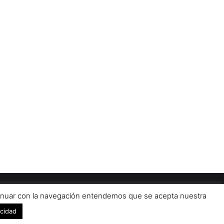
Diseñado por
grupo ZAS
iso Legal
Contacto
Publicidad 2024
ontinuar con la navegación entendemos que se acepta nuestra
Facebook
X
YouTub
acidad