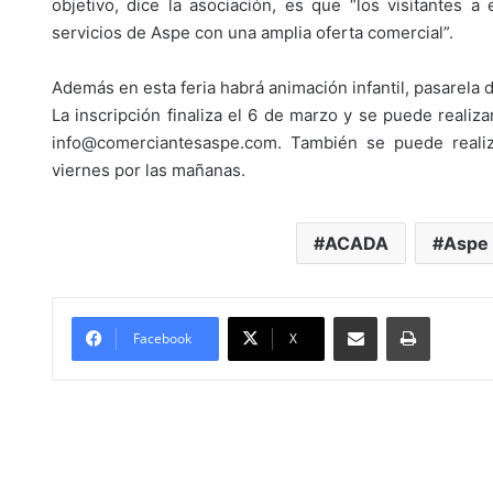
objetivo, dice la asociación, es que “los visitantes 
servicios de Aspe con una amplia oferta comercial”.
Además en esta feria habrá animación infantil, pasarela d
La inscripción finaliza el 6 de marzo y se puede reali
info@comerciantesaspe.com. También se puede reali
viernes por las mañanas.
ACADA
Aspe
Compartir por Mail
Imprimir
Facebook
X
E
l