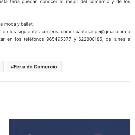
a esta feria puedan conocer lo mejor del comercio y de los
e moda y ballet.
zar en los siguientes correos: comerciantesaspe@gmail.com o
zar en los teléfonos 965495377 y 622808185, de lunes a
Feria de Comercio
E
n