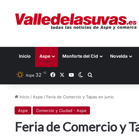
Inicio
Aspe
Monforte del Cid
Novelda
℃
32
Facebook
X
YouTube
Switch skin
Buscar por
Aspe
Inicio
/
Aspe
/
Feria de Comercio y Tapas en junio
Aspe
Comercio y Ciudad - Aspe
Feria de Comercio y T