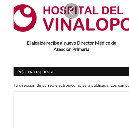
a
l
c
a
l
d
e
r
El alcalde recibe al nuevo Director Médico de
e
Atención Primaria
c
i
b
Deja una respuesta
e
a
l
Tu dirección de correo electrónico no será publicada.
Los campo
n
C
u
e
o
v
m
o
D
e
i