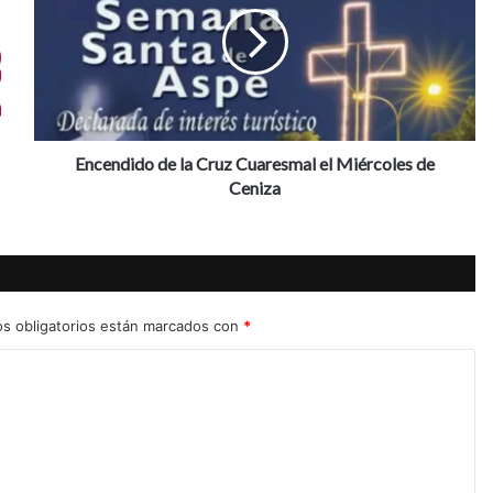
c
e
n
d
i
d
o
d
Encendido de la Cruz Cuaresmal el Miércoles de
e
Ceniza
l
a
C
r
u
z
s obligatorios están marcados con
*
C
u
a
r
e
s
m