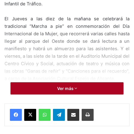
Infantil de Tráfico.
El Jueves a las diez de la mañana se celebrará la
tradicional “Marcha a pie” en conmemoración del Día
Internacional de la Mujer, que recorrerá varias calles hasta
llegar al parque del Oeste donde se dará lectura a un
manifiesto y habrá un almuerzo para las asistentes. Y el
viernes, a las siete de la tarde en el Auditorio Municipal del
Centro Cívico y Social, actuación de teatro y música con
las obras “Ganas de reñir” y “Canciones para el recuerdo”,
a cargo de la Asociación Cultural Espejo de Alicante.
Ver más
Ya el lunes, 9 de marzo, entre las 10 de la mañana y la una
de tarde se celebran los talleres “Mujeres en movimiento”,
con bailes latinos, pilates, zumba… en el conservatorio
WhatsApp
Telegram
Compartir por Mail
Imprimir
profesional de Danza. Y a las ocho de la tarde en la Casa
de Cultura se inaugura la exposición de pintura “Miradas”,
de Ma Carmen Béjar, que permanecerá abierta hasta el día