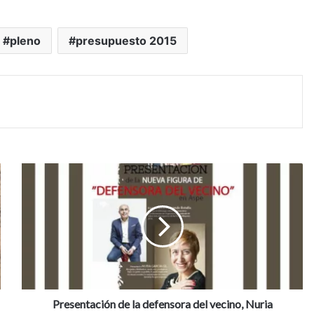
pleno
presupuesto 2015
P
r
e
s
e
n
t
a
c
i
Presentación de la defensora del vecino, Nuria