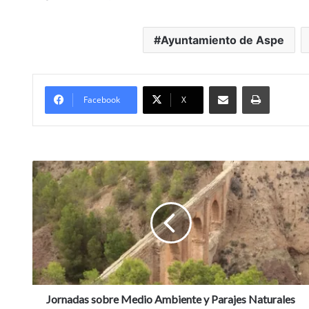
Ayuntamiento de Aspe
Compartir por Mail
Imprimir
Facebook
X
J
o
r
n
a
d
a
s
s
o
Jornadas sobre Medio Ambiente y Parajes Naturales