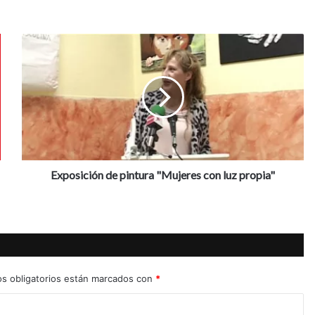
E
x
p
o
s
i
c
i
ó
n
Exposición de pintura "Mujeres con luz propia"
d
e
p
i
n
t
u
s obligatorios están marcados con
*
r
a