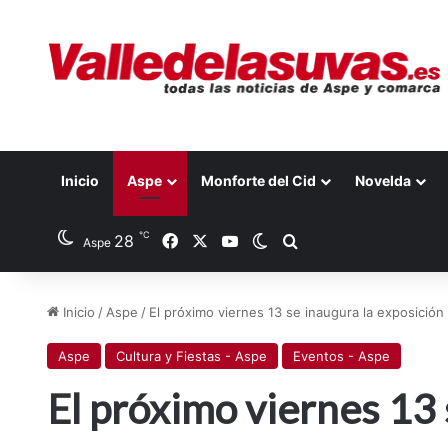
Inicio
Aspe
Monforte del Cid
Novelda
℃
28
Facebook
X
YouTube
Switch skin
Buscar por
Aspe
Inicio
/
Aspe
/
El próximo viernes 13 se inaugura la exposició
Aspe
Cultura y Fiestas - Aspe
Eventos - Aspe
El próximo viernes 13 