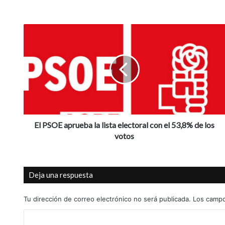
E
l
P
S
O
E
a
p
r
u
El PSOE aprueba la lista electoral con el 53,8% de los
e
votos
b
a
l
Deja una respuesta
a
l
i
Tu dirección de correo electrónico no será publicada.
Los campo
s
C
t