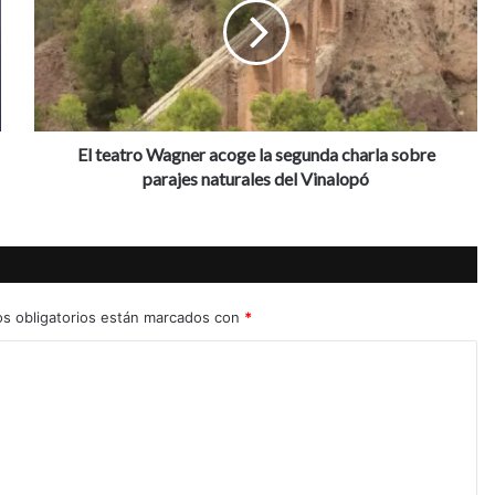
e
a
t
r
o
W
a
El teatro Wagner acoge la segunda charla sobre
g
parajes naturales del Vinalopó
n
e
r
a
c
o
s obligatorios están marcados con
*
g
e
l
a
s
e
g