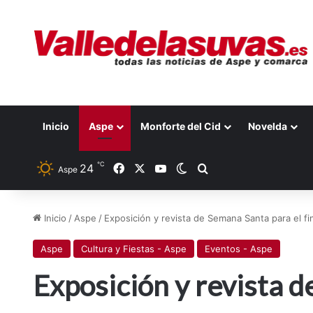
Inicio
Aspe
Monforte del Cid
Novelda
℃
24
Facebook
X
YouTube
Switch skin
Buscar por
Aspe
Inicio
/
Aspe
/
Exposición y revista de Semana Santa para el f
Aspe
Cultura y Fiestas - Aspe
Eventos - Aspe
Exposición y revista d