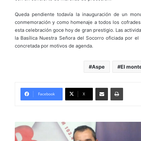
Queda pendiente todavía la inauguración de un mon
conmemoración y como homenaje a todos los cofrades q
esta celebración goce hoy de gran prestigio. Las activi
la Basílica Nuestra Señora del Socorro oficiada por el
concretada por motivos de agenda.
Aspe
El mont
Compartir por Mail
Imprimir
Facebook
X
A
n
t