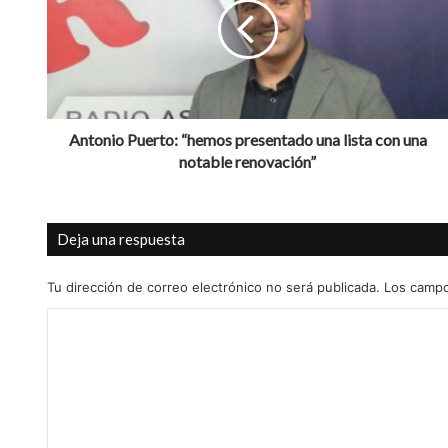
o
n
i
o
P
u
e
Antonio Puerto: “hemos presentado una lista con una
r
notable renovación”
t
o
:
Deja una respuesta
“
h
e
Tu dirección de correo electrónico no será publicada.
Los campo
m
C
o
s
o
p
m
r
e
e
s
n