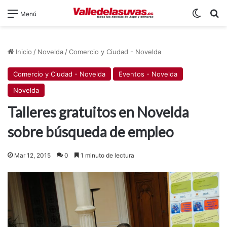
Switch
B
Menú
Inicio
/
Novelda
/
Comercio y Ciudad - Novelda
Comercio y Ciudad - Novelda
Eventos - Novelda
Novelda
Talleres gratuitos en Novelda
sobre búsqueda de empleo
Mar 12, 2015
0
1 minuto de lectura