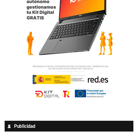
i
o
Publicidad