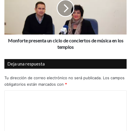
s
f
D
o
e
r
s
t
c
e
u
p
e
r
Monforte presenta un ciclo de conciertos de música en los
n
e
templos
t
s
o
e
Deja una respuesta
p
n
a
t
r
a
Tu dirección de correo electrónico no será publicada.
Los campos
a
u
obligatorios están marcados con
*
c
n
C
o
c
m
i
o
p
c
m
r
l
a
o
e
r
d
n