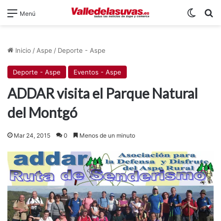
Switch
B
Menú
Inicio
/
Aspe
/
Deporte - Aspe
Deporte - Aspe
Eventos - Aspe
ADDAR visita el Parque Natural
del Montgó
Mar 24, 2015
0
Menos de un minuto