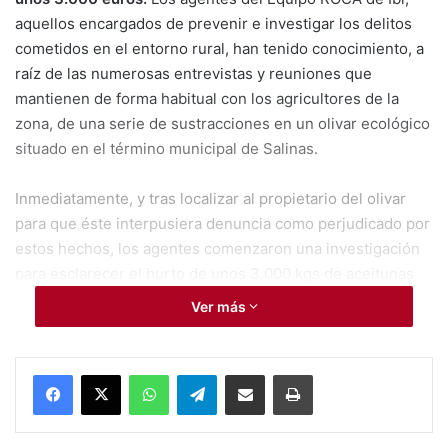
aquellos encargados de prevenir e investigar los delitos
cometidos en el entorno rural, han tenido conocimiento, a
raíz de las numerosas entrevistas y reuniones que
mantienen de forma habitual con los agricultores de la
zona, de una serie de sustracciones en un olivar ecológico
situado en el término municipal de Salinas.
Inmediatamente, y tras localizar al propietario del olivar
para que éste interpusiera denuncia como perjudicado por
estos hechos, los agentes comenzaron una investigación
para esclarecer el hurto de unos 3.000 kgs de aceitunas
ecológicas en total, alcanzando éstas el valor aproximado
Ver más
de unos 3.000 euros. Tan solo unos días después, y
gracias a la colaboración ciudadana, se pudo averiguar que
un español de 77 años ajeno a la explotación, había
WhatsApp
Telegram
Compartir por Mail
Imprimir
inducido, bajo engaño, a una pareja de 30 y 39 años
,
también españoles, todos vecinos de esa misma localidad