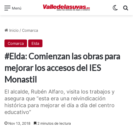
Switch
B
Menú
Inicio
/
Comarca
Comarca
Elda
#Elda: Comienzan las obras para
mejorar los accesos del IES
Monastil
El alcalde, Rubén Alfaro, visita los trabajos y
asegura que “esta era una reivindicación
histórica para mejorar el día a día del centro
educativo”
Nov 13, 2018
2 minutos de lectura