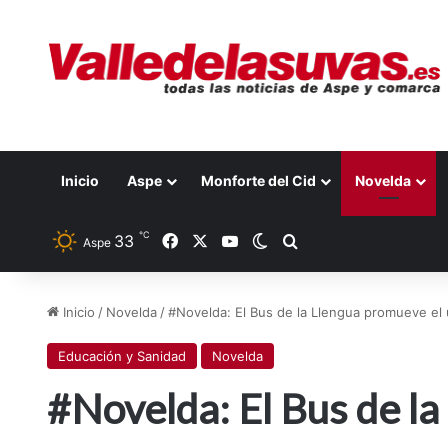
Inicio
Aspe
Monforte del Cid
Novelda
℃
33
Facebook
X
YouTube
Switch skin
Buscar por
Aspe
Inicio
/
Novelda
/
#Novelda: El Bus de la Llengua promueve el
Educación y Sanidad
Novelda
#Novelda: El Bus de l