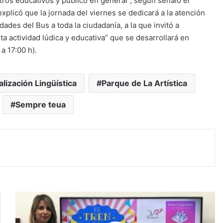
tros educativos y público en general”, según señaló el
xplicó que la jornada del viernes se dedicará a la atención
dades del Bus a toda la ciudadanía, a la que invitó a
ta actividad lúdica y educativa” que se desarrollará en
a 17:00 h).
lización Lingüística
Parque de La Artística
Sempre teua
#
E
l