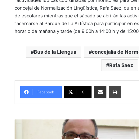
“actividades lúdicas coordinadas por monitores para cen
concejal de Normalización Lingüística, Rafa Sáez, quien e
de escolares mientras que el sábado se abrirán las activi
“acercarse al Parque de La Artística para participar en es
horario de mañana y tarde (de 9:00h a 14:00 h y de 15:00 
Bus de la Llengua
concejalía de Norma
Rafa Saez
Compartir por Mail
Imprimir
Facebook
X
#
A
s