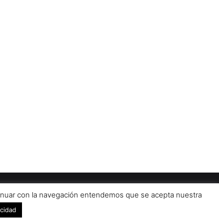
Diseñado por
grupo ZAS
iso Legal
Contacto
Publicidad 2024
ontinuar con la navegación entendemos que se acepta nuestra
Facebook
X
YouTub
acidad