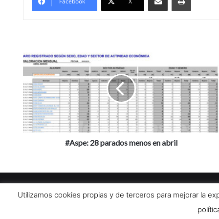
Facebook
X
#
A
s
p
e
:
2
8
p
a
#Aspe: 28 parados menos en abril
r
a
d
o
© Copyright 2026, Todos lo derechos reservados. Asociación Cu
s
Utilizamos cookies propias y de terceros para mejorar la e
m
políti
e