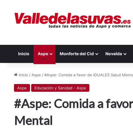
Inicio
Aspe
Monforte del Cid
Novelda
Inicio
/
Aspe
/
#Aspe: Comida a favor de IGUALES Salud Menta
Aspe
Educación y Sanidad - Aspe
#Aspe: Comida a favo
Mental