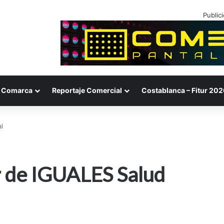
Public
Comarca
Reportaje Comercial
Costablanca – Fitur 202
l
r de IGUALES Salud