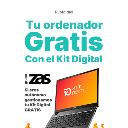
impactos, a través de redes sociales, que tendrán como
a
n
protagonistas a filósofos, pensadores y escritores que han
e
o
Publicidad
dado su apoyo y aportado visibilidad a la comunidad gay.
l
t
r
u
Asimismo, el programa también llegará al Casal de la
é
r
Joventut el domingo, 30 de junio, con la realización de un
c
í
grafiti que recogerá el espíritu y el lema de la campaña. La
o
s
propuesta está abierta a todos los jóvenes interesados,
r
t
que pueden acudir al Casal de la Joventut a las 11:00 h.
d
i
G
c
u
o
i
bandera Arcoiris
Día del Orgullo LGTBI
'
n
p
n
a
“Amor es Amor”
e
r
s
a
s
j
c
ó
o
v
n
e
1
n