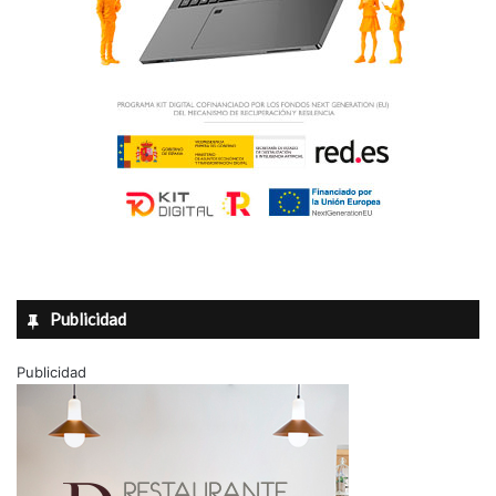
.
e
3
s
4
7
m
u
j
e
r
e
s
v
e
s
Publicidad
t
i
Publicidad
d
a
s
d
e