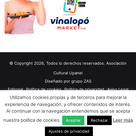
o
n
a
s
c
o
n
d
i
v
© Copyright 2026, Todos lo derechos reservados. Asociación
e
Cultural Upanel
r
s
Diseñado por
grupo ZAS
i
Editorial
Política de cookies
Política de privacidad
Aviso Legal
d
Utilizamos cookies propias y de terceros para mejorar la
Contacto
Publicidad 2024
a
experiencia de navegación, y ofrecer contenidos de interés.
d
Al continuar con la navegación entendemos que se acepta
f
Facebook
X
YouTube
u
nuestra política de cookies.
Leer más
Aceptar
Rechazar
n
Ajustes de privacidad
c