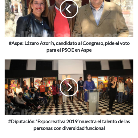
p
e
:
L
á
z
a
#Aspe: Lázaro Azorín, candidato al Congreso, pide el voto
r
para el PSOE en Aspe
o
A
#
z
D
o
i
r
p
í
u
n
t
,
a
c
c
a
i
n
ó
#Diputación: ‘Expocreativa 2019’ muestra el talento de las
d
n
personas con diversidad funcional
i
: