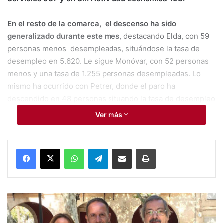
En el resto de la comarca, el descenso ha sido
generalizado durante este mes
, destacando Elda, con 59
personas menos desempleadas, situándose la tasa de
desempleo en 5.620. Le sigue Monóvar, con 52 personas
menos y una tasa de 1.255 personas desempleadas. Lo
mismo ha ocurrido con Petrer, donde el paro ha
descendido en 48 personas situando la tasa de desempleo
en 3.864.
Ver más
“
Estos datos siguen demostrando que el paro es muy
estacional en nuestra comarca
, disminuyendo en el
WhatsApp
Telegram
Compartir por Mail
Imprimir
sector industrial y agricultura y aumentando en el sector
servicios debido a la finalización de la temporada estival”,
según UGT.
#
A
parados en Aspe
UGT
s