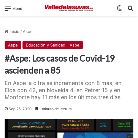
Switch
B
Menú
Inicio
/
Aspe
Aspe
Educación y Sanidad - Aspe
#Aspe: Los casos de Covid-19
ascienden a 85
En Aspe la cifra se incrementa con 8 más, en
Elda con 42, en Novelda 4, en Petrer 15 y en
Monforte hay 11 más en los últimos tres días
Sep 25, 2020
1 minuto de lectura