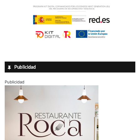
A
á
l
m
m
i
o
c
r
o
a
d
í
Publicidad
Publicidad