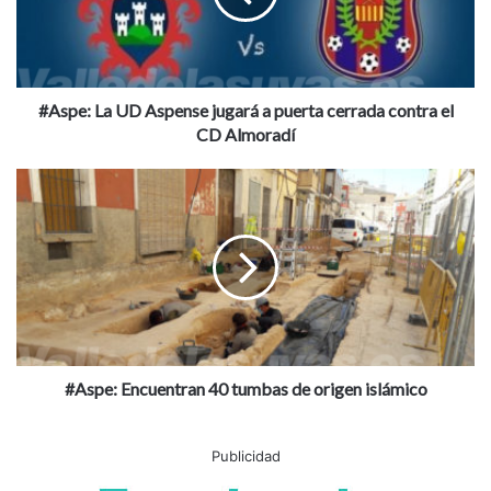
Departamento de Salud del Vianlopó
:
L
Departamento de Salud Elche
a
U
D
#Aspe: La UD Aspense jugará a puerta cerrada contra el
A
CD Almoradí
s
p
#
e
A
n
s
s
p
e
e
j
:
u
E
g
n
a
c
r
u
#Aspe: Encuentran 40 tumbas de origen islámico
á
e
a
n
p
t
Publicidad
u
r