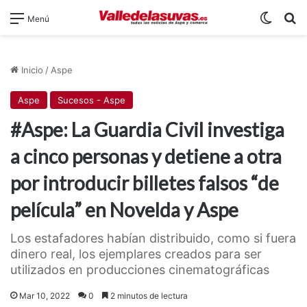
Switch
B
Menú
Inicio
/
Aspe
Aspe
Sucesos - Aspe
#Aspe: La Guardia Civil investiga
a cinco personas y detiene a otra
por introducir billetes falsos “de
película” en Novelda y Aspe
Los estafadores habían distribuido, como si fuera
dinero real, los ejemplares creados para ser
utilizados en producciones cinematográficas
Mar 10, 2022
0
2 minutos de lectura