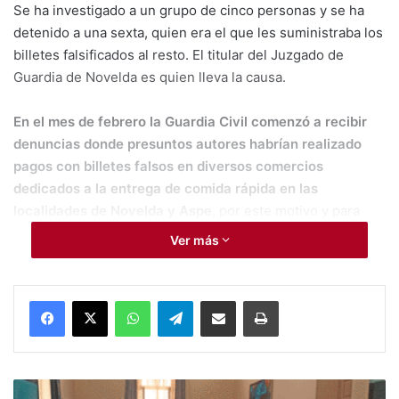
Se ha investigado a un grupo de cinco personas y se ha
detenido a una sexta, quien era el que les suministraba los
billetes falsificados al resto. El titular del Juzgado de
Guardia de Novelda es quien lleva la causa.
En el mes de febrero la Guardia Civil comenzó a recibir
denuncias donde
presuntos autores habrían realizado
pagos con billetes falsos en diversos
comercios
dedicados a la entrega de comida rápida en las
localidades de
Novelda y Aspe
, por este motivo y para
esclarecer los hechos denunciados el Puesto Principal de
Ver más
la Guardia Civil de Novelda dio inicio a la Operación
Ferave.
WhatsApp
Telegram
Compartir por Mail
Imprimir
El modus operandi era similar en todos los casos: pagaban
los encargos realizados de comida rápida con billetes
falsos y, para dificultar la identificación de los autores,
quedaban con el repartidor en la vía pública en lugar de en
#