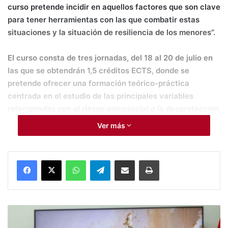
curso pretende
incidir en aquellos factores que son clave
para tener herramientas
con las que combatir estas
situaciones y la situación de resiliencia
de los menores”.
El curso consta de tres jornadas, del 18 al 20 de julio en
las que se
obtendrán 1,5 créditos ECTS, donde se
pretende ofrecer una formación
teórico-práctica
centrada en el estudio de las principales variables
relacionadas con el riesgo psicosocial o la desprotección
infantil,
prestando especial atención a las diferentes
Ver más
situaciones familiares que
se hallan en la génesis y el
mantenimiento del trauma complejo
acumulativo en la
infancia.
WhatsApp
Telegram
Compartir por Mail
Imprimir
Está especialmente dirigido a estudiantes de Grado de
Psicología, Trabajo Social, Educación Social, Criminología,
Educación Infantil y Magisterio, Pedagogía, Máster de
#
E
Secundaria, así como a maestros y psicopedagógos que