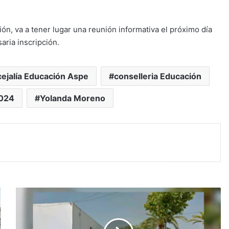
ón, va a tener lugar una reunión informativa el próximo día
saria inscripción.
ejalía Educación Aspe
conselleria Educación
2024
Yolanda Moreno
#Aspe:
Peñas
Blancas
podría