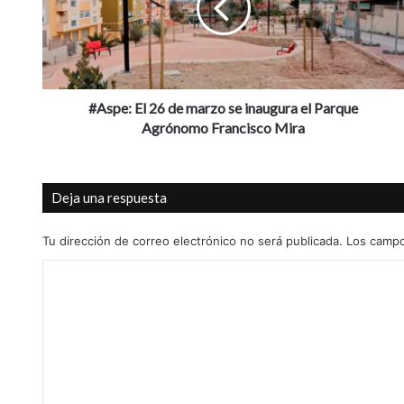
marzo
se
inaugura
el
Parque
Agrónomo
#Aspe: El 26 de marzo se inaugura el Parque
Francisco
Agrónomo Francisco Mira
Mira
Deja una respuesta
Tu dirección de correo electrónico no será publicada.
Los campo
C
o
m
e
n