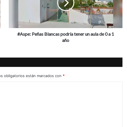
tener
un
aula
de
0
a
#Aspe: Peñas Blancas podría tener un aula de 0 a 1
1
año
año
s obligatorios están marcados con
*