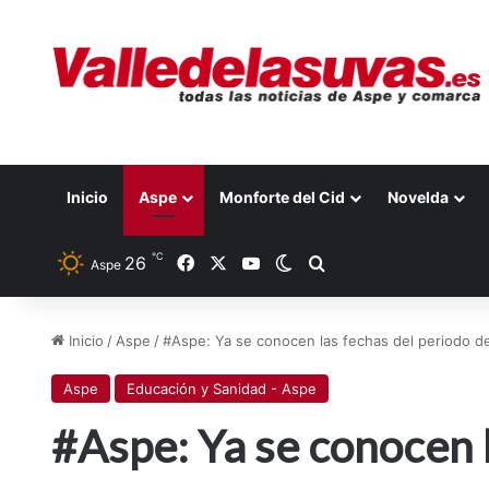
Inicio
Aspe
Monforte del Cid
Novelda
℃
Facebook
X
YouTube
26
Switch skin
Buscar por
Aspe
Inicio
/
Aspe
/
#Aspe: Ya se conocen las fechas del periodo de 
Aspe
Educación y Sanidad - Aspe
#Aspe: Ya se conocen l