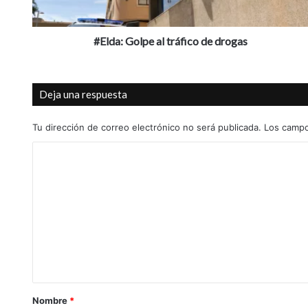
#Elda: Golpe al tráfico de drogas
Deja una respuesta
Tu dirección de correo electrónico no será publicada.
Los campo
C
o
m
e
n
t
a
r
Nombre
*