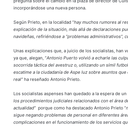
pregunta sobre el cambio en la plaza de director de Cult
incorporándose una nueva persona.
Según Prieto, en la localidad “
hay muchos rumores al res
explicación de la situación, más allá de declaraciones pu
navideñas, refiriéndose a “problemas administrativos”, cu
Unas explicaciones que, a juicio de los socialistas, han 
ya que, alegan, “
Antonio Puerto volvió a echarle las culpa
socorrida táctica del avestruz o, utilizando un símil futb
escatime a la ciudadanía de Aspe luz sobre asuntos que
real”
ha reseñado Antonio Prieto.
Los socialistas aspenses han quedado a la espera de un 
los procedimientos judiciales relacionados con el área d
actualidad”
porque como ha destacado Antonio Prieto “
sigue negando problemas de personal en diferentes áre
complicaciones en el funcionamiento de los servicios qu