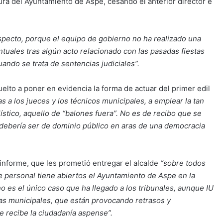
ura del Ayuntamiento de Aspe, cesando el anterior director e
pecto, porque el equipo de gobierno no ha realizado una
ntuales tras algún acto relacionado con las pasadas fiestas
ando se trata de sentencias judiciales”.
vuelto a poner en evidencia la forma de actuar del primer edil
s a los jueces y los técnicos municipales, a emplear la tan
olístico, aquello de “balones fuera”. No es de recibo que se
 debería ser de dominio público en aras de una democracia
informe, que les prometió entregar el alcalde
“sobre todos
e personal tiene abiertos el Ayuntamiento de Aspe en la
no es el único caso que ha llegado a los tribunales, aunque IU
as municipales, que están provocando retrasos y
e recibe la ciudadanía aspense”.