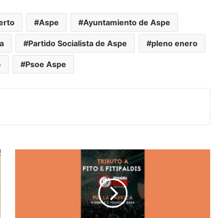
erto
Aspe
Ayuntamiento de Aspe
da
Partido Socialista de Aspe
pleno enero
e
Psoe Aspe
#Aspe:
Tributo
de
lujo
a
Fito
y