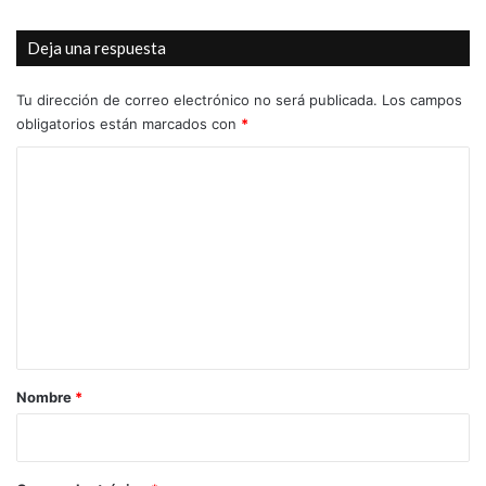
la
undécima
Deja una respuesta
edición
de
ARTenBITRIR
Tu dirección de correo electrónico no será publicada.
Los campos
obligatorios están marcados con
*
C
o
m
e
n
t
a
r
Nombre
*
i
o