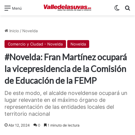
Switch
B
Menú
Inicio
/
Novelda
Comercio y Ciudad - Novelda
Novelda
#Novelda: Fran Martínez ocupará
la vicepresidencia de la Comisión
de Educación de la FEMP
De este modo, el alcalde noveldense ocupará un
lugar relevante en el máximo órgano de
representación de las entidades locales del
territorio nacional
Abr 12, 2024
0
1 minuto de lectura