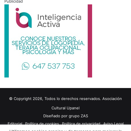
Publicidad
© Copyright 2026, Todos lo derechos reservados. Asociación
Cultural Upanel
Diseñado por
grupo ZAS
Editorial
Política de cookies
Política de privacidad
Aviso Legal