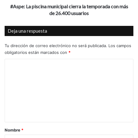
de
#Aspe: La piscina municipal cierra la temporada con más
26.400
de 26.400 usuarios
usuarios
Deja una respuesta
Tu dirección de correo electrónico no será publicada.
Los campos
obligatorios están marcados con
*
C
o
m
e
n
t
a
r
Nombre
*
i