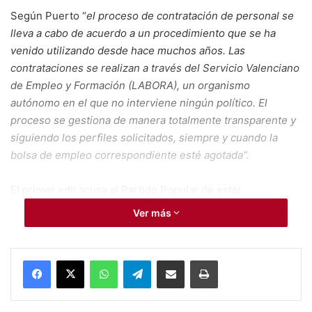
Según Puerto “
el proceso de contratación de personal se
lleva a cabo de acuerdo a un procedimiento que se ha
venido utilizando desde hace muchos años. Las
contrataciones se realizan a través del Servicio Valenciano
de Empleo y Formación (LABORA), un organismo
autónomo en el que no interviene ningún político. El
proceso se gestiona de manera totalmente transparente y
siguiendo los perfiles solicitados, siempre y cuando la
bolsa de empleo correspondiente esté agotada”.
El primer edil acusa al Partido Popular de estar
“
difundiendo una mentira con el único objetivo de
Ver más
confundir a la ciudadanía y dañar la imagen del equipo de
gobierno. En el caso específico de las 32 personas
contratadas recientemente, todas han sido seleccionadas
WhatsApp
Telegram
Compartir por Mail
Imprimir
por
LABORA
, sin que exista ningún tipo de intervención
política”.