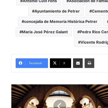
Antonio Cuvi Fons
Asociación de Famil
Ayuntamiento de Petrer
Cemente
concejalía de Memoria Histórica Petrer
María José Pérez Galant
Pedro Rico Ce
Vicente Rodrí
Compartir por Mail
Imprimir
Facebook
X
#Novelda quiere
ser
Municipio
Turístico
Singular