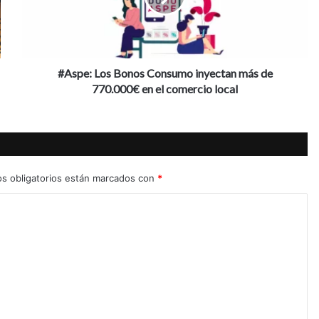
más
de
770.000€
en
el
#Aspe: Los Bonos Consumo inyectan más de
comercio
770.000€ en el comercio local
local
s obligatorios están marcados con
*