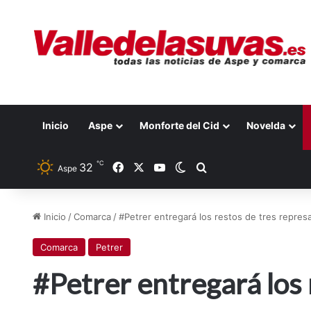
Inicio
Aspe
Monforte del Cid
Novelda
℃
Facebook
X
YouTube
32
Switch skin
Buscar por
Aspe
Inicio
/
Comarca
/
#Petrer entregará los restos de tres represa
Comarca
Petrer
#Petrer entregará los 