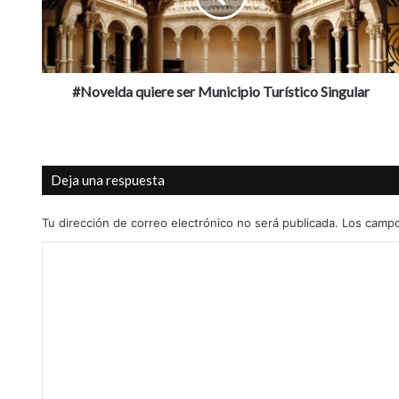
#Novelda quiere ser Municipio Turístico Singular
Deja una respuesta
Tu dirección de correo electrónico no será publicada.
Los campo
C
o
m
e
n
t