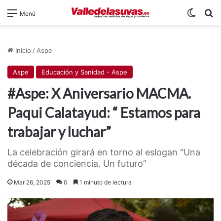
Switch
B
Menú
Inicio
/
Aspe
Aspe
Educación y Sanidad - Aspe
#Aspe: X Aniversario MACMA.
Paqui Calatayud: “ Estamos para
trabajar y luchar”
La celebración girará en torno al eslogan “Una
década de conciencia. Un futuro”
Mar 26, 2025
0
1 minuto de lectura