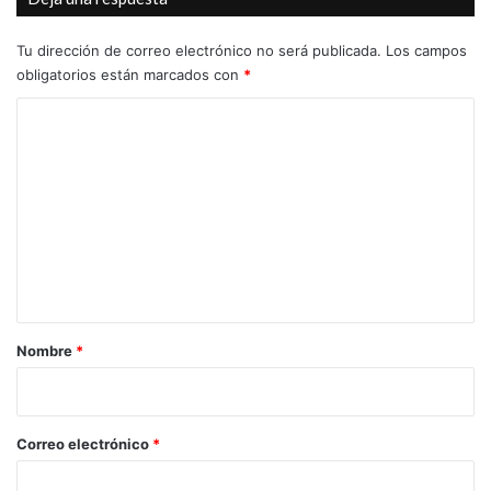
jornada
de
Tu dirección de correo electrónico no será publicada.
Los campos
presentación
obligatorios están marcados con
*
C
o
m
e
n
t
a
r
Nombre
*
i
o
*
Correo electrónico
*