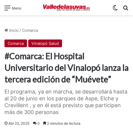
Switch
B
Menú
Inicio
/
Comarca
Comarca
Vinalopó Salud
#Comarca: El Hospital
Universitario del Vinalopó lanza la
tercera edición de “Muévete”
El programa, ya en marcha, se desarrollará hasta
al 20 de junio en los parques de Aspe, Elche y
Crevillent , y en él está previsto que participen
más de 300 personas
Abr 22, 2025
0
2 minutos de lectura