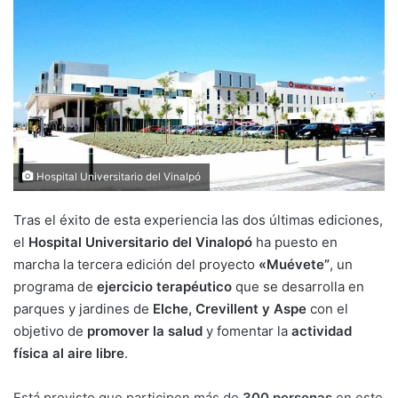
Hospital Universitario del Vinalpó
Tras el éxito de esta experiencia las dos últimas ediciones,
el
Hospital Universitario del Vinalopó
ha puesto en
marcha la tercera edición del proyecto
«Muévete”
, un
programa de
ejercicio terapéutico
que se desarrolla en
parques y jardines de
Elche, Crevillent y Aspe
con el
objetivo de
promover la salud
y fomentar la
actividad
física al aire libre
.
Está previsto que participen más de
300 personas
en este