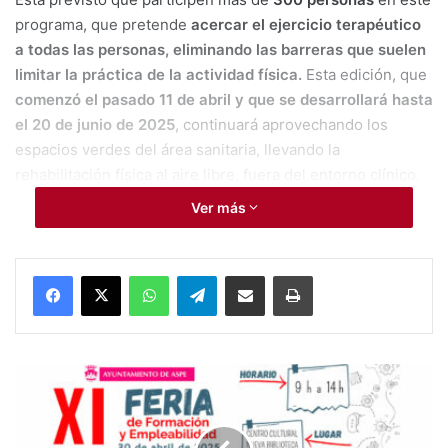
programa, que pretende
acercar el ejercicio terapéutico
a todas las personas, eliminando las barreras que suelen
limitar la práctica de la actividad física.
Esta edición, que
comenzó el pasado 11 de abril y que se desarrollará hasta
el 20 de junio de 2025
, continuará aprovechando los
espacios verdes del área sanitaria, llevando la
rehabilitación física al aire libre, fuera del entorno clínico.
Ver más
Las sesiones son dirigidas por profesionales del
servicio
Fisioterapia del Departamento de Salud del Vinalopó
,
quienes adaptan las actividades a las necesidades de cada
WhatsApp
Telegram
Compartir por Mail
Imprimir
participante
. Cada sesión consta de una breve charla
formativa sobre el manejo de dolor, explicando cómo
evaluarlo adecuadamente y cómo el ejercicio influye
#Aspe:
positivamente en nuestro bienestar.
El taller continúa con
XI
ejercicios de movilidad, estiramientos dinámicos y otros
Feria
juegos que dan paso a bloques de fuerza, resistencia y
de