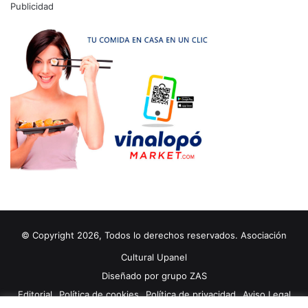
Publicidad
© Copyright 2026, Todos lo derechos reservados. Asociación
Cultural Upanel
Diseñado por
grupo ZAS
Editorial
Política de cookies
Política de privacidad
Aviso Legal