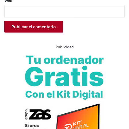
Web
actividad física al aire libre
Aspe
bienestar emocional
ejercicio terapéutico
Hospital Universitario del Vinalopó
Publicidad
Javier Valero
promover la salud
servicio Fisioterapia del Departamento de
Salud del Vinalopó
“Muévete”