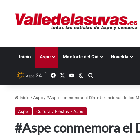
Inicio
Aspe
Monforte del Cid
Novelda
℃
Facebook
X
YouTube
24
Switch skin
Buscar por
Aspe
Inicio
/
Aspe
/
#Aspe conmemora el Día Internacional de los 
Aspe
Cultura y Fiestas - Aspe
#Aspe conmemora el Dí