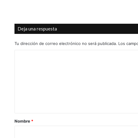
Deja una respuesta
Tu dirección de correo electrónico no será publicada.
Los campo
C
o
m
e
n
t
a
r
Nombre
*
i
o