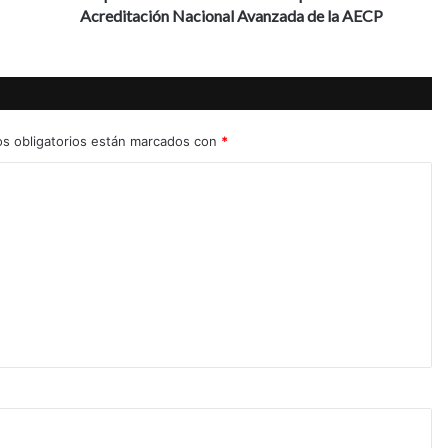
la
Acreditación Nacional Avanzada de la AECP
Acreditación
Nacional
Avanzada
de
la
AECP
s obligatorios están marcados con
*