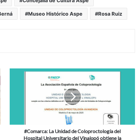
spe
Concejalía de Cultura Aspe
Berná
Museo Histórico Aspe
Rosa Ruiz
#Comarca:
La
Unidad
de
Coloproctología
del
Hospital
Universitario
del
Vinalopó
#Comarca: La Unidad de Coloproctología del
obtiene
Hospital Universitario del Vinalopó obtiene la