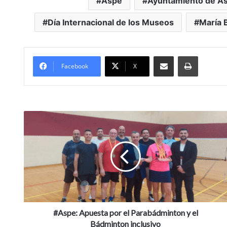
Aspe
Ayuntamiento de A
Día Internacional de los Museos
María 
Compartir por Mail
Imprimir
Facebook
X
#Aspe:
Apuesta
por
el
Parabádminton
y
el
Bádminton
inclusivo
#Aspe: Apuesta por el Parabádminton y el
Bádminton inclusivo