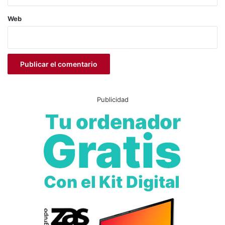
Salas
, destacó:
Web
“La implicación del Monforte Íbero Fútbol Sala y del
Monforte CF ha sido clave para garantizar una
organización impecable. Este tipo de eventos no solo
fomentan el deporte, sino también el tejido social y el
compromiso vecinal.”
Publicidad
El evento se desarrolló bajo unas
normas de convivencia
claras
, que prohibían el consumo de alcohol y tabaco en
las instalaciones deportivas, y establecían un horario de
silencio entre las 04:00 y las 09:00 horas para respetar el
descanso vecinal.
Además, el acceso al polideportivo estuvo regulado,
permitiendo una
gestión segura y ordenada del aforo
durante toda la competición.