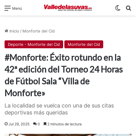
Switch
B
Menú
Inicio
/
Monforte del Cid
Deporte - Monforte del Cid
Monforte del Cid
#Monforte: Éxito rotundo en la
42ª edición del Torneo 24 Horas
de Fútbol Sala “Villa de
Monforte»
La localidad se vuelca con una de sus citas
deportivas más queridas
Jul 29, 2025
0
2 minutos de lectura