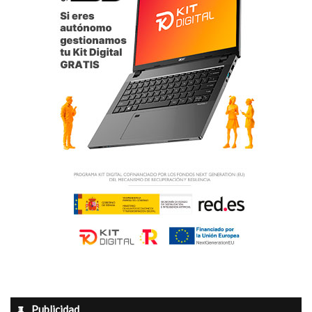
Ayuntamiento Monforte del Cid
concejalía Deportes Monforte del Cid
deportes
José Joaquín Salas
Juan José Hernández
Monforte Club de Fútbol
Monforte del Cid
Monforte Íbero Fútbol Sala
Printalba / Las Jijonencas
Teteo x Omnía
Toni’s Barber / La Posada
Torneo 24 Horas “Villa de Monforte”
Publicidad