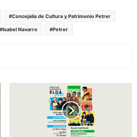
Concejalía de Cultura y Patrimonio Petrer
Isabel Navarro
Petrer
#Elda:
El
sábado
arrancan
las
Fiestas
Mayores
2025