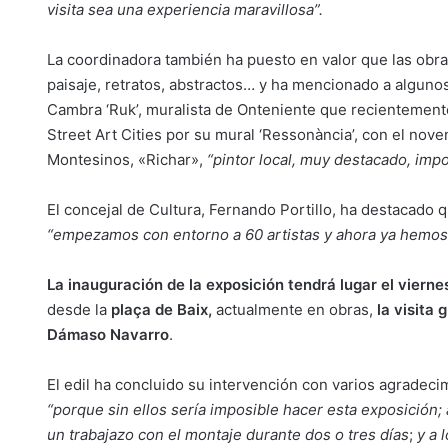
visita sea una experiencia maravillosa”.
La coordinadora también ha puesto en valor que las obra
paisaje, retratos, abstractos… y ha mencionado a algun
Cambra ‘Ruk’, muralista de Onteniente que recientemente
Street Art Cities por su mural ‘Ressonància’, con el noven
Montesinos, «Richar»,
“pintor local, muy destacado, impo
El concejal de Cultura, Fernando Portillo, ha destacado q
“empezamos con entorno a 60 artistas y ahora ya hemos 
La inauguración de la exposición tendrá lugar el vierne
desde la
plaça de Baix,
actualmente en obras,
la visita
Dámaso Navarro
.
El edil ha concluido su intervención con varios agradecim
“porque sin ellos sería imposible hacer esta exposición;
un trabajazo con el montaje durante dos o tres días
;
y a 