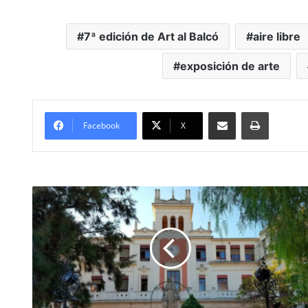
7ª edición de Art al Balcó
aire libre
exposición de arte
Compartir por Mail
Imprimir
Facebook
X
#Monóvar
comenzará
el
curso
escolar
el
11
de
septiembre