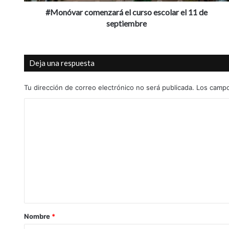
#Monóvar comenzará el curso escolar el 11 de
septiembre
Deja una respuesta
Tu dirección de correo electrónico no será publicada.
Los campo
C
o
m
e
n
t
a
r
Nombre
*
i