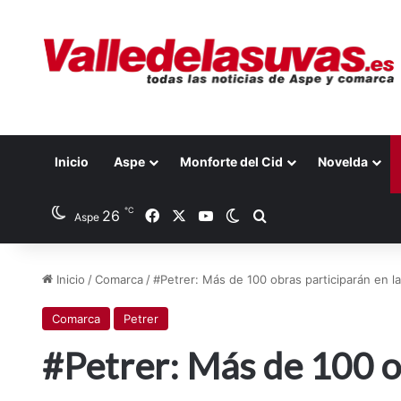
Inicio
Aspe
Monforte del Cid
Novelda
℃
Facebook
X
YouTube
26
Switch skin
Buscar por
Aspe
Inicio
/
Comarca
/
#Petrer: Más de 100 obras participarán en la 
Comarca
Petrer
#Petrer: Más de 100 ob