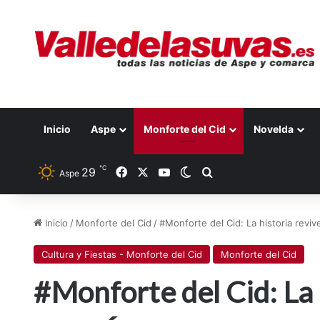
Inicio
Aspe
Monforte del Cid
Novelda
℃
Facebook
X
YouTube
29
Switch skin
Buscar por
Aspe
Inicio
/
Monforte del Cid
/
#Monforte del Cid: La historia reviv
Cultura y Fiestas - Monforte del Cid
Monforte del Cid
#Monforte del Cid: La h