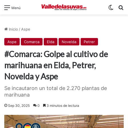
Switch
B
Menú
Inicio
/
Aspe
Aspe
Comarca
Elda
Novelda
Petrer
#Comarca: Golpe al cultivo de
marihuana en Elda, Petrer,
Novelda y Aspe
Se incautaron un total de 2.270 plantas de
marihuana
Sep 30, 2025
0
3 minutos de lectura