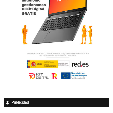
Salas especiales con plantas tipo madre
Las detenciones y los registros efectuados, pusieron de
manifiesto el gran potencial de producción que tenía la
organización y la compleja distribución de las plantaciones
desmanteladas.
Utilizaban uno de los emplazamientos como
“centro de
producción de esquejes
”, seleccionando así las de mayor
calidad en una sala especial, donde se hallaron 25 plantas
tipo madre bajo luz directa proporcionada por lámparas de
alta intensidad lumínica y aparatos de extracción de aire.
Tal era el proceso de producción por parte del entramado,
que se estimó que
estos cultivos hidropónicos de gran
potencial, bajo un clima artificial óptimo para el
Publicidad
crecimiento y floración podrían estar produciendo entre
50-100 kilogramos de cogollos de marihuana cada 2-3